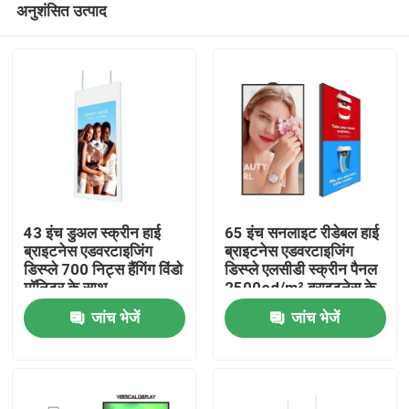
अनुशंसित उत्पाद
43 इंच डुअल स्क्रीन हाई
65 इंच सनलाइट रीडेबल हाई
ब्राइटनेस एडवरटाइजिंग
ब्राइटनेस एडवरटाइजिंग
डिस्प्ले 700 निट्स हैंगिंग विंडो
डिस्प्ले एलसीडी स्क्रीन पैनल
मॉनिटर के साथ
2500cd/m² ब्राइटनेस के
घर
साथ
जांच भेजें
जांच भेजें
उत्पादों
वीडियो