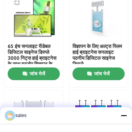
वीआर शो
हमारे बारे में
65 इंच सनलाइट रीडेबल
विज्ञापन के लिए अल्ट्रा स्लिम
डिजिटल साइनेज डिस्प्ले
हाई ब्राइटनेस सनलाइट
कारखाना भ्रमण
3000 निट्स हाई ब्राइटनेस
पठनीय डिजिटल साइनेज
के साथ इनडोर विज्ञापन के
डिस्प्ले
लिए
गुणवत्ता नियंत्रण
जांच भेजें
जांच भेजें
संपर्क करें
समाचार
sales
ब्लॉग