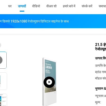
घर
उत्पादों
वीडियो
वीआर शो
हमारे बारे में
संपर्क करें
समाचा
ञापन डिस्प्ले 1920x1080 रेजोल्यूशन डिजिटल साइनेज के साथ
21.5 इं
रेजोल्य
उत्पाद व
उत्पत्ति के
ब्रांड नाम
मॉडल संख
भुगतान &
न्यूनतम आ
मूल्य: