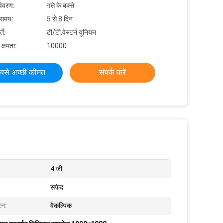
विवरण:
गत्ते के बक्से
 समय:
5 से 8 दिन
ें:
टी/टी,वेस्टर्न यूनियन
 क्षमता:
10000
बसे अच्छी कीमत
संपर्क करें
4 जी
सफेद
टन:
वैकल्पिक