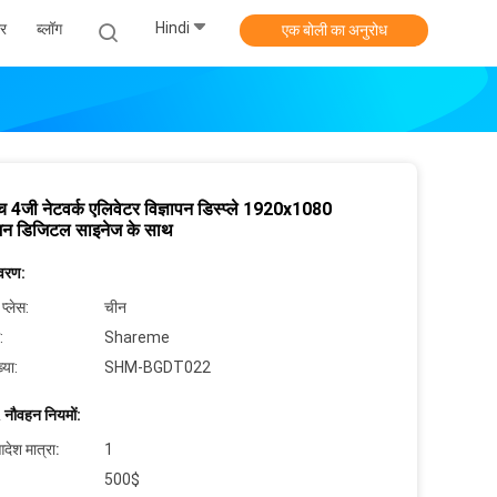
Hindi
र
ब्लॉग
एक बोली का अनुरोध
च 4जी नेटवर्क एलिवेटर विज्ञापन डिस्प्ले 1920x1080
ूशन डिजिटल साइनेज के साथ
िवरण:
 प्लेस:
चीन
:
Shareme
्या:
SHM-BGDT022
 नौवहन नियमों:
देश मात्रा:
1
500$