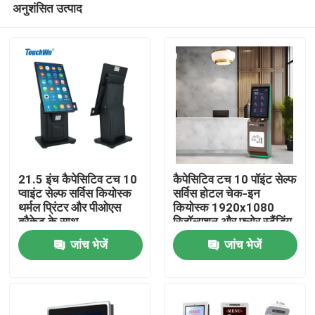
अनुशंसित उत्पाद
21.5 इंच कैपेसिटिव टच 10
कैपेसिटिव टच 10 पॉइंट सेल्फ
प्वाइंट सेल्फ सर्विस कियोस्क
सर्विस होटल चेक-इन
थर्मल प्रिंटर और पीओएस
कियोस्क 1920x1080
ब्रैकेट के साथ
रिज़ॉल्यूशन और फ्लोर स्टैंडिंग
घर
डिज़ाइन के साथ
जांच भेजें
जांच भेजें
उत्पादों
वीडियो