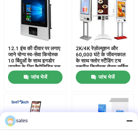
वीआर शो
हमारे बारे में
12.1 इंच की दीवार पर लगाए
2K/4K रेज़ोल्यूशन और
जाने योग्य स्व-सेवा कियोस्क
60,000 घंटे के जीवनकाल
कारखाना भ्रमण
10 बिंदुओं के साथ इनडोर
के साथ फ्लोर स्टैंडिंग टच
उपयोग के लिए कैपेसिटिव टच
स्क्रीन कियोस्क सेल्फ सर्विस
स्क्रीन
अनुप्रयोगों के लिए
गुणवत्ता नियंत्रण
जांच भेजें
जांच भेजें
संपर्क करें
समाचार
sales
ब्लॉग