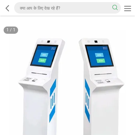
1
/
1