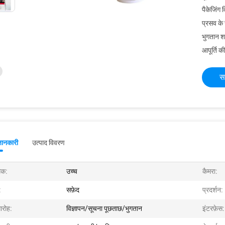
पैकेजिंग 
प्रसव के
भुगतान शर्त
आपूर्ति की
स
जानकारी
उत्पाद विवरण
क:
उच्च
कैमरा:
:
सफ़ेद
प्रदर्शन:
ारोह:
विज्ञापन/सूचना पूछताछ/भुगतान
इंटरफ़ेस: