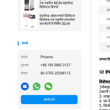
साम
टच स्क्रीन 43 इंच एंड्रॉयड
डिजिटल डिस्प्ले
ऑप
एंड्रॉयड ओएस स्मार्ट डिजिटल
सं
कियोस्क टच स्क्रीन वायरलेस
चल बैटरी में निर्मित 32 इंच
सॉफ
टच
संपर्क
प्र
संपर्क:
Phoenix
उत्पाद व
दूरभाष:
+86 189 3885 3157
32 इंच
फैक्स:
86-0755-25588113
विशेषत
1मोबाइल
2कार्गो
3. लाइव
संपर्क करें
4. घर म
5. किस