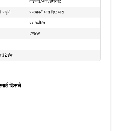
वाईफाई/4जी/ईथरनेट
आपूर्ति:
प्रत्यावर्ती धारा दिष्ट धारा
स्वनिर्धारित
2*5W
न 32 इंच
्ट डिस्प्ले