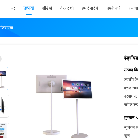
घर
उत्पादों
वीडियो
वीआर शो
हमारे बारे में
संपर्क करें
समाचा
 कियोस्क
एंड्रॉय
उत्पाद व
उत्पत्ति के
ब्रांड नाम
प्रमाणन:
मॉडल संख
भुगतान &
न्यूनतम आ
मूल्य: