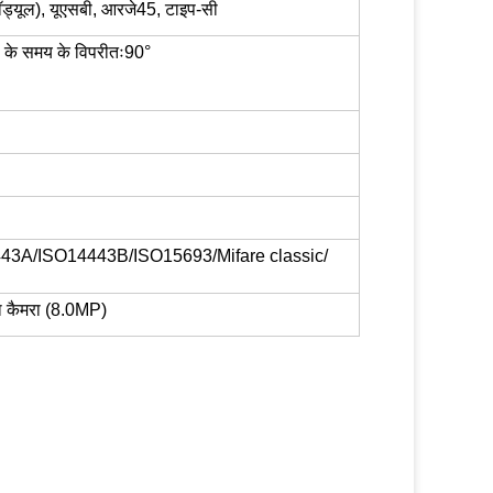
ॉड्यूल), यूएसबी, आरजे45, टाइप-सी
ी के समय के विपरीतः90°
443A/ISO14443B/ISO15693/Mifare classic/
का कैमरा (8.0MP)