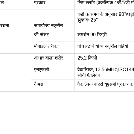
ेस
प्रकार
सिम स्लॉट (वैकल्पिक 4जी/5जी म
घडी के समय के अनुसारः90°/घड़
झुकावः 25°
ंरचना
समायोज्य स्क्रीन
जी-सेंसर
समर्थन 90 डिग्री
मोबाइल तरीका
पांच हटाने योग्य स्क्रॉल पहियों
आधार वाला शरीर
25.2 किलो
एनएफसी
वैकल्पिक, 13.56MHz,ISO14
सोनी फेलिका
कैमरा
वैकल्पिक बाहरी यूएसबी प्रकार 