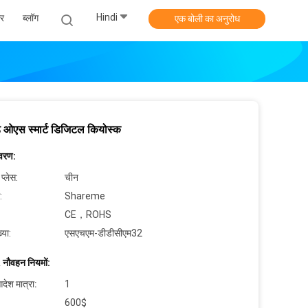
Hindi
र
ब्लॉग
एक बोली का अनुरोध
ड ओएस स्मार्ट डिजिटल कियोस्क
िवरण:
 प्लेस:
चीन
:
Shareme
CE，ROHS
्या:
एसएचएम-डीडीसीएम32
 नौवहन नियमों:
देश मात्रा:
1
600$