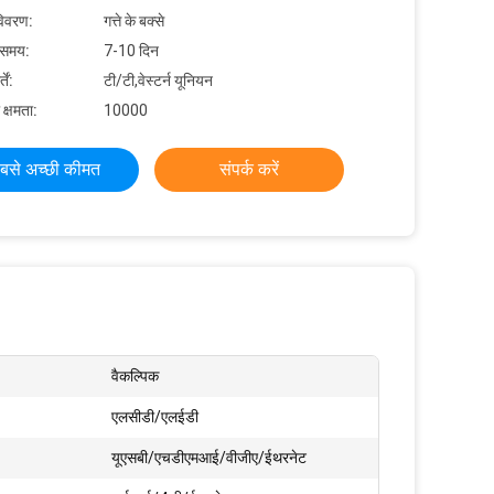
विवरण:
गत्ते के बक्से
 समय:
7-10 दिन
ें:
टी/टी,वेस्टर्न यूनियन
 क्षमता:
10000
बसे अच्छी कीमत
संपर्क करें
वैकल्पिक
एलसीडी/एलईडी
यूएसबी/एचडीएमआई/वीजीए/ईथरनेट