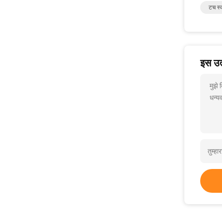
टच स्क
इस उत्
मुझे
धन्यव