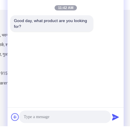
11:42 AM
Good day, what product are you looking 
हमें मेल करें
for?
िल, भवन एफ, गुआंगचेंग
ार्क, शांगकून समुदाय,
, गुआंगमिंग नया
 9153
भेजें
hareme.com