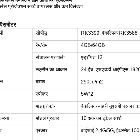
परफॉर्मेंस मनोरंजन और कार्यालय एकीकरण
रलेस प्रोजेक्शन सच्चे वायरलेस और कम विलंबता
 पैरामीटर
ली
सीपीयू
RK3399, वैकल्पिक RK3588
रैम/रोम
4GB/64GB
संचालन प्रणाली
एंड्रॉयड 12
स्क्रीन का आकार
24 इंच, एफएचडी आईपीएस 192
शन
चमक
250cd/m2
स्पीकर
5W*2
माइक्रोफोन
वैकल्पिक बाहरी यूएसबी प्रकार
श करना
मॉडल प्रकार
10 अंक का इंकेल स्पर्श
क
प्रकार
वाईफाई 2.4G/5G, ईथरनेट 100