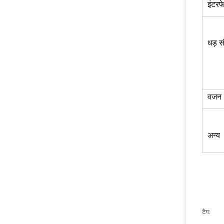
इंटरफ
धड़ स
वजन
अन्य
टैग: