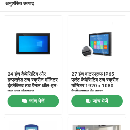
अनुशंसित उत्पाद
24 इंच कैपेसिटिव और
27 इंच वाटरप्रूफ IP65
इन्फ्रारेड टच स्क्रीन मॉनिटर
फ्रंट कैपेसिटिव टच स्क्रीन
इंटरैक्टिव टच पैनल ऑल-इन-
मॉनिटर 1920 x 1080
वन टच कंप्यूटर
रेज़ोल्यूशन के साथ
घर
जांच भेजें
जांच भेजें
उत्पादों
वीडियो