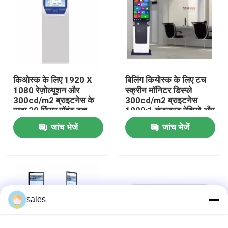
वीआर शो
हमारे बारे में
किओस्क के लिए 1920 X
बिलिंग कियोस्क के लिए टच
1080 रेज़ोल्यूशन और
स्क्रीन मॉनिटर डिस्प्ले
कारखाना भ्रमण
300cd/m2 ब्राइटनेस के
300cd/m2 ब्राइटनेस
साथ 20 फिंगर पॉइंट टच
1000:1 कंट्रास्ट रेशियो और
स्क्रीन मॉनिटर डिस्प्ले
व्यापक तापमान रेंज के साथ
गुणवत्ता नियंत्रण
जांच भेजें
जांच भेजें
संपर्क करें
समाचार
sales
ब्लॉग