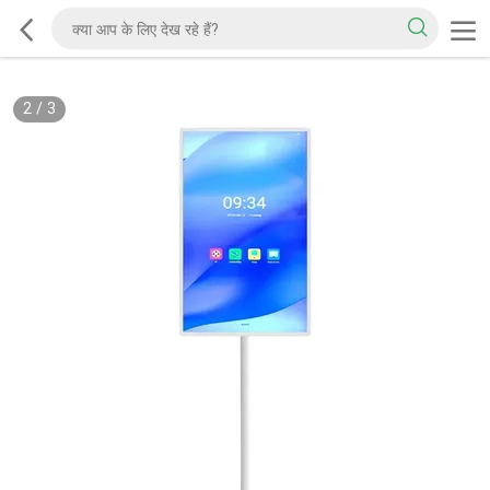
2
/
3