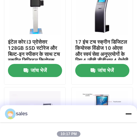
वीआर शो
हमारे बारे में
इंटेल कोर I3 प्रोसेसर
17 इंच टच स्क्रीन डिजिटल
128GB SSD स्टोरेज और
कियोस्क विंडोज 10 ओएस
बिल्ट-इन स्पीकर के साथ टच
और स्वयं सेवा अनुप्रयोगों के
कारखाना भ्रमण
स्क्रीन डिजिटल कियोस्क
लिए 4 जीबी डीडीआर 4 मेमोरी
के साथ
जांच भेजें
जांच भेजें
गुणवत्ता नियंत्रण
संपर्क करें
sales
समाचार
ब्लॉग
10:17 PM