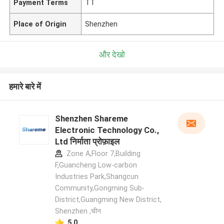
Payment Terms
TT
Place of Origin
Shenzhen
और देखो
हमारे बारे में
Shenzhen Shareme
Electronic Technology Co.,
Ltd निर्माता प्रोफ़ाइल
Zone A,Floor 7,Building
F,Guancheng Low-carbon
Industries Park,Shangcun
Community,Gongming Sub-
District,Guangming New District,
Shenzhen ,चीन
5.0