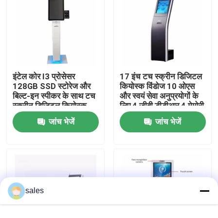
वीआर शो
हमारे बारे में
इंटेल कोर I3 प्रोसेसर
17 इंच टच स्क्रीन डिजिटल
128GB SSD स्टोरेज और
कियोस्क विंडोज 10 ओएस
कारखाना भ्रमण
बिल्ट-इन स्पीकर के साथ टच
और स्वयं सेवा अनुप्रयोगों के
स्क्रीन डिजिटल कियोस्क
लिए 4 जीबी डीडीआर 4 मेमोरी
के साथ
गुणवत्ता नियंत्रण
जांच भेजें
जांच भेजें
संपर्क करें
समाचार
sales
ब्लॉग