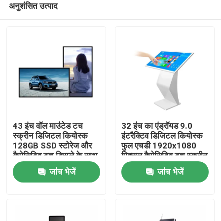
अनुशंसित उत्पाद
43 इंच वॉल माउंटेड टच
32 इंच का एंड्रॉयड 9.0
स्क्रीन डिजिटल कियोस्क
इंटरैक्टिव डिजिटल कियोस्क
128GB SSD स्टोरेज और
फुल एचडी 1920x1080
कैपेसिटिव टच डिस्प्ले के साथ
पिक्सल कैपेसिटिव टच स्क्रीन
घर
के साथ
जांच भेजें
जांच भेजें
उत्पादों
वीडियो