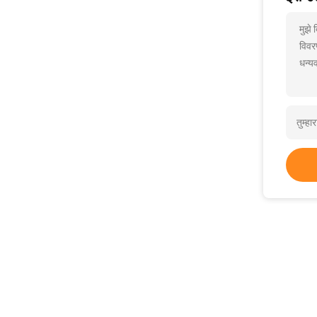
मुझे
विवर
धन्यव