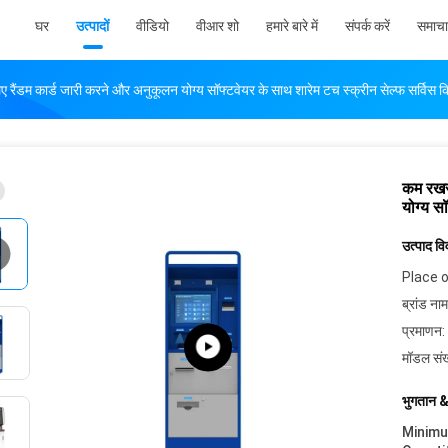
घर
उत्पादों
वीडियो
वीआर शो
हमारे बारे में
संपर्क करें
समाचा
ैंडम कार्ड जारी करने और अनुकूलन योग्य सॉफ्टवेयर के साथ शारेम टच स्क्रीन सेल्फ सर्विस 
कम रखरख
योग्य स
उत्पाद व
Place o
ब्रांड नाम
प्रमाणन:
मॉडल संख
भुगतान &
Minim