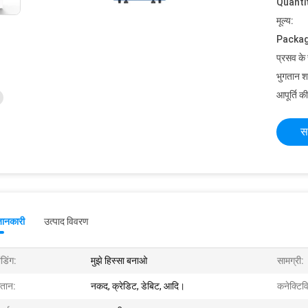
Quanti
मूल्य:
Packag
प्रसव के
भुगतान शर्त
आपूर्ति की
स
जानकारी
उत्पाद विवरण
ांडिंग:
मुझे हिस्सा बनाओ
सामग्री:
गतान:
नकद, क्रेडिट, डेबिट, आदि।
कनेक्टिव