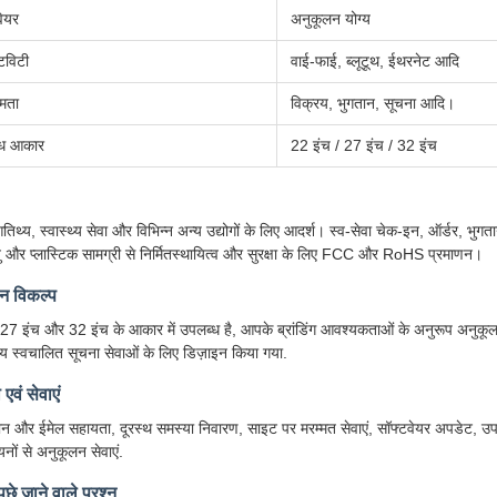
वेयर
अनुकूलन योग्य
टिविटी
वाई-फाई, ब्लूटूथ, ईथरनेट आदि
षमता
विक्रय, भुगतान, सूचना आदि।
्ध आकार
22 इंच / 27 इंच / 32 इंच
तिथ्य, स्वास्थ्य सेवा और विभिन्न अन्य उद्योगों के लिए आदर्श। स्व-सेवा चेक-इन, ऑर्डर, भ
ु और प्लास्टिक सामग्री से निर्मितस्थायित्व और सुरक्षा के लिए FCC और RoHS प्रमाणन।
न विकल्प
 27 इंच और 32 इंच के आकार में उपलब्ध है, आपके ब्रांडिंग आवश्यकताओं के अनुरूप अनुकू
य स्वचालित सूचना सेवाओं के लिए डिज़ाइन किया गया.
एवं सेवाएं
न और ईमेल सहायता, दूरस्थ समस्या निवारण, साइट पर मरम्मत सेवाएं, सॉफ्टवेयर अपडेट, उ
ों से अनुकूलन सेवाएं.
ूछे जाने वाले प्रश्न