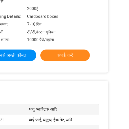
ty:
2000$
ing Details:
Cardboard boxes
 समय:
7-10 दिन
ें:
टी/टी,वेस्टर्न यूनियन
 क्षमता:
10000 पैसे/महीना
बसे अच्छी कीमत
संपर्क करें
धातु, प्लास्टिक, आदि
िटी:
वाई-फाई, ब्लूटूथ, ईथरनेट, आदि।