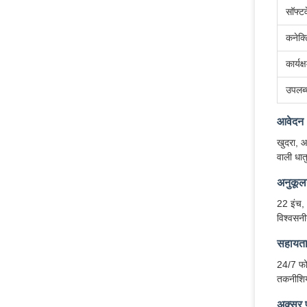
सॉफ्ट
कनेक्
कार्यक्
उपलब
आवेदन
खुदरा, आ
वाली धात
अनुकूल
22 इंच,
विश्वसनी
सहायता 
24/7 फो
तकनीशियन
अक्सर प