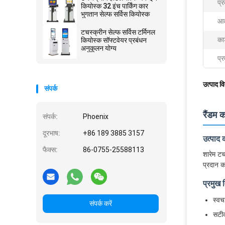
प्र
कियोस्क 32 इंच पार्किंग कार
भुगतान सेल्फ सर्विस कियोस्क
आक
टचस्क्रीन सेल्फ सर्विस टर्मिनल
कार
कियोस्क सॉफ्टवेयर प्रबंधन
अनुकूलन योग्य
प्र
उत्पाद व
संपर्क
रैंडम 
संपर्क:
Phoenix
दूरभाष:
+86 189 3885 3157
उत्पाद
फैक्स:
86-0755-25588113
शारेम टच
प्रदान क
प्रमुख 
स्वचा
संपर्क करें
सटीक