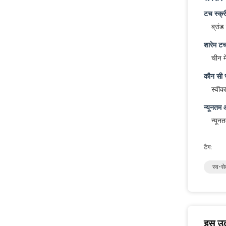
टच स्क्र
ब्रांड
शारेम टच
चीन मे
कौन सी भ
स्वीका
न्यूनतम 
न्यून
टैग:
स्व-स
इस उत्