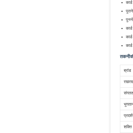
कार्
पुरा
पुनर
कार्
कार्ड
कार्
तकनीकी 
ब्रांड
रखरख
संगतत
भुगता
प्रदर्
शक्ति