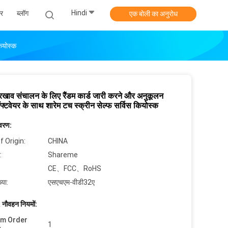
Hindi
र
ब्लॉग
एक बोली का अनुरोध
कियोस्क
ाव संचालन के लिए रैंडम कार्ड जारी करने और अनुकूलन
ॉफ्टवेयर के साथ शारेम टच स्क्रीन सेल्फ सर्विस कियोस्क
िवरण:
f Origin:
CHINA
:
Shareme
CE、FCC、RoHS
्या:
एसएचएम-वीडी32ए
 नौवहन नियमों:
um Order
1