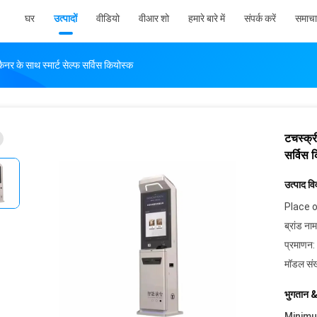
घर
उत्पादों
वीडियो
वीआर शो
हमारे बारे में
संपर्क करें
समाचा
 के साथ स्मार्ट सेल्फ सर्विस कियोस्क
टचस्क्र
सर्विस 
उत्पाद व
Place o
ब्रांड नाम
प्रमाणन:
मॉडल संख
भुगतान &
Minim