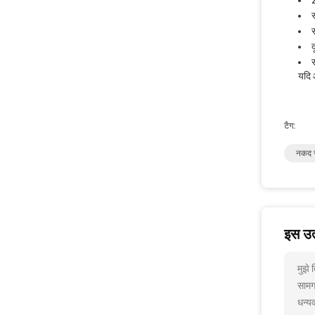
यदि 
टैग:
नकद स
इस उत्
मुझे
सामग
धन्यव