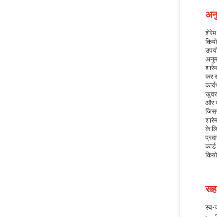
अनु
शेरे
कियो
उपयो
अनुम
शारे
कर स
कार्य
खुदर
और य
जिससे
शारे
के ल
प्रद
कार्
कियो
सहा
स्व-