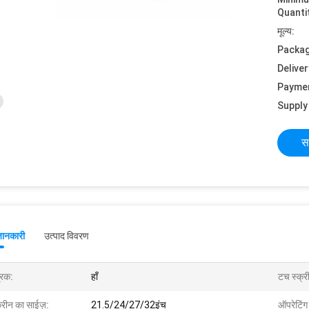
Quanti
मूल्य:
Packag
Deliver
Payme
Supply 
स
जानकारी
उत्पाद विवरण
्रक:
हाँ
टच स्क्र
क्रीन का साईज़:
21.5/24/27/32इंच
ऑपरेटिंग