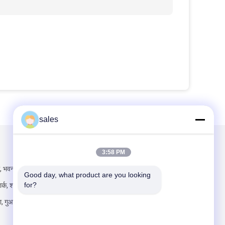
sales
हमें मेल करें
3:58 PM
िल, भवन एफ, गुआंगचेंग
Good day, what product are you looking 
for?
ार्क, शांगकून समुदाय,
, गुआंगमिंग नया