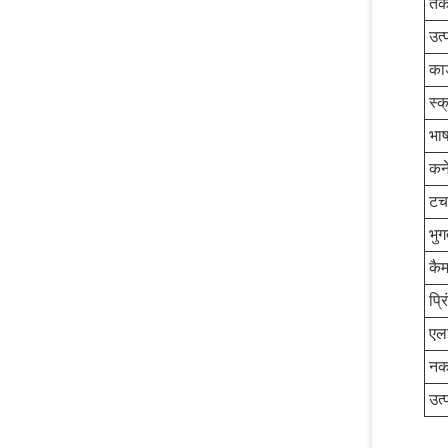
तक
उत्
कार
स्
भाष
कने
टच 
भुग
कैम
प्र
एल
नकद
उत्