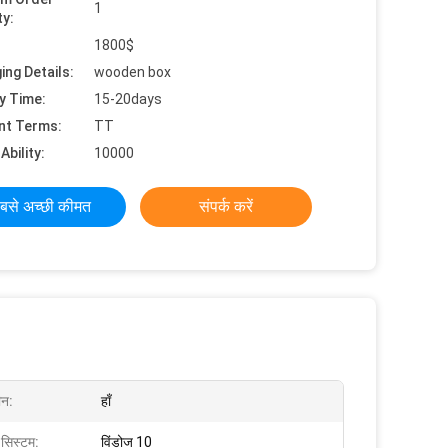
1
ty:
1800$
ing Details:
wooden box
y Time:
15-20days
nt Terms:
TT
Ability:
10000
बसे अच्छी कीमत
संपर्क करें
ीन:
हाँ
 सिस्टम:
विंडोज 10