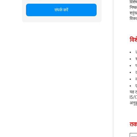
विशेष
निष्
संपर्क करें
श्रृ
विकल
विश
प
ट
क
यह ट
I5/I
अनुक
तक