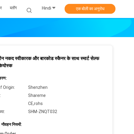
र
ब्लॉग
Hindi
एक बोली का अनुरोध
ीन नकद स्वीकारक और बारकोड स्कैनर के साथ स्मार्ट सेल्फ
कियोस्क
िवरण:
f Origin:
Shenzhen
:
Shareme
CE,rohs
्या:
SHM-ZNQT032
 नौवहन नियमों:
um Order