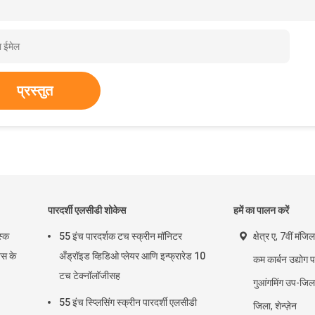
प्रस्तुत
पारदर्शी एलसीडी शोकेस
हमें का पालन करें
स्क
55 इंच पारदर्शक टच स्क्रीन मॉनिटर
क्षेत्र ए, 7वीं मंज
िस के
अँड्रॉइड व्हिडिओ प्लेयर आणि इन्फ्रारेड 10
कम कार्बन उद्योग प
टच टेक्नॉलॉजीसह
गुआंगमिंग उप-जिला
55 इंच स्प्लिसिंग स्क्रीन पारदर्शी एलसीडी
जिला, शेन्ज़ेन