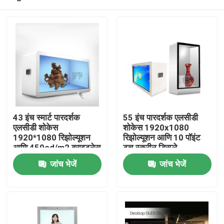
43 इंच स्मार्ट पारदर्शक
55 इंच पारदर्शक एलसीडी
एलसीडी शोकेस
शोकेस 1920x1080
1920*1080 रिझोल्यूशन
रिझोल्यूशन आणि 10 पॉइंट
आणि 450cd/m2 ब्राइटनेस
टच स्क्रीन डिस्प्ले
डिजिटल साइनेज बॉक्ससह
कॅबिनेटसह
घर
जांच भेजें
जांच भेजें
उत्पादों
वीडियो