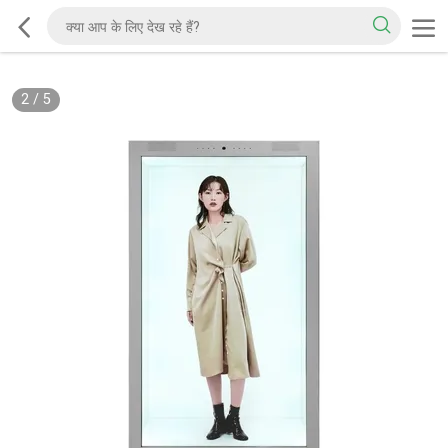
2
/
5