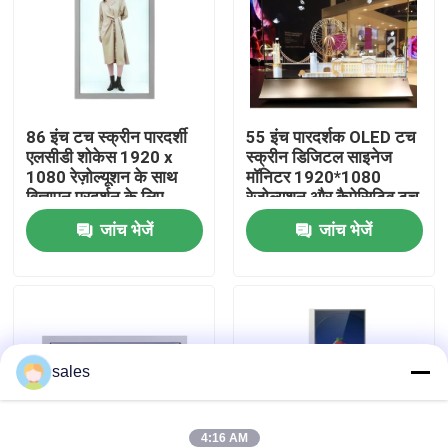
वीआर शो
हमारे बारे में
86 इंच टच स्क्रीन पारदर्शी
55 इंच पारदर्शक OLED टच
एलसीडी शोकेस 1920 x
स्क्रीन डिजिटल साइनेज
1080 रेज़ोल्यूशन के साथ
मॉनिटर 1920*1080
कारखाना भ्रमण
विज्ञापन प्रदर्शन के लिए
रेज़ोल्यूशन और कैपेसिटिव टच
के साथ
जांच भेजें
जांच भेजें
गुणवत्ता नियंत्रण
संपर्क करें
sales
समाचार
ब्लॉग
4:16 AM