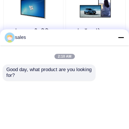
55 इंच टच स्क्रीन डिजिटल
43 इंच वॉल माउंटेड टच
कियोस्क इन्फ्रारेड टच और
स्क्रीन डिजिटल कियोस्क
sales
विंडोज ओएस सभी एक कंप्यूटर
128GB SSD स्टोरेज और
में
कैपेसिटिव टच डिस्प्ले के साथ
2:10 AM
सबसे अच्छी कीमत
सबसे अच्छी कीमत
Good day, what product are you looking 
for?
हमसे संपर्क करें
हमसे संपर्क करें
और देखो
होम
हमारे बारे में
हमसे संपर्क करें
Desktop Site
साइटमैप
गोपनीयता नीति